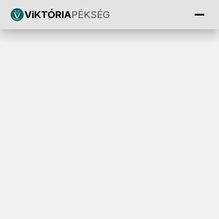
ViKTÓRIA
PÉKSÉG
BUTTERS 9 db-os briós zsemle
brioszsemle