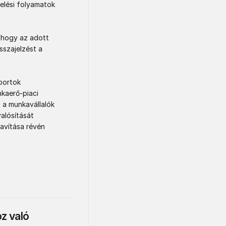
lési folyamatok 
hogy az adott 
szajelzést a 
ortok 
aerő-piaci 
 a munkavállalók 
lósítását 
avítása révén 
z való 