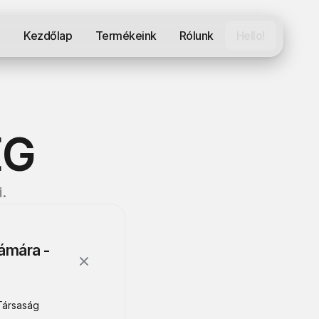
Kezdőlap
Termékeink
Rólunk
Hello!
ÉG
.
ámára - 
ársaság 
