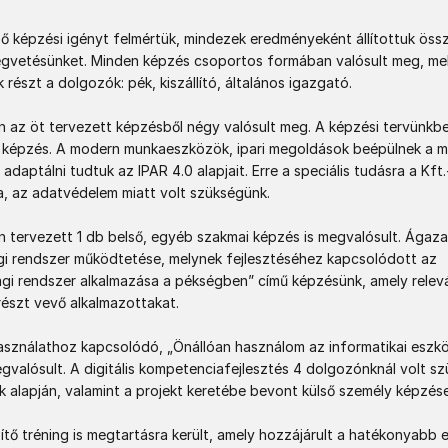
ző képzési igényt felmértük, mindezek eredményeként állítottuk össz
égvetésünket. Minden képzés csoportos formában valósult meg, mel
részt a dolgozók: pék, kiszállító, általános igazgató.  

n az öt tervezett képzésből négy valósult meg. A képzési tervünkbe
ő képzés. A modern munkaeszközök, ipari megoldások beépülnek a m
adaptálni tudtuk az IPAR 4.0 alapjait. Erre a speciális tudásra a Kft.-
, az adatvédelem miatt volt szükségünk.  

n tervezett 1 db belső, egyéb szakmai képzés is megvalósult. Ágaza
gi rendszer működtetése, melynek fejlesztéséhez kapcsolódott az 
ági rendszer alkalmazása a pékségben” című képzésünk, amely relevá
részt vevő alkalmazottakat.  

használathoz kapcsolódó, „Önállóan használom az informatikai eszkö
gvalósult. A digitális kompetenciafejlesztés 4 dolgozónknál volt sz
 alapján, valamint a projekt keretébe bevont külső személy képzése i
ő tréning is megtartásra került, amely hozzájárult a hatékonyabb