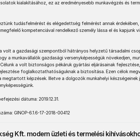
solatok kialakításához, ez az eredményesebb munkavégzés és terme
ztünk tudásfelmérést és elégedettség felmérést annak érdekében, 
megfelelő kompetenciával rendelkező személy lássa el és kapjunk vis
ja volt a gazdasági szempontból hátrányos helyzetű társadalmi csop
ogy a munkavállalók gazdasági versenyképességük növekedjen, munk
. Célunk a volt biztonságos pékáruk gyártási eljárásainak fejlesztése,
jlesztése foglalkoztathatóságuknak a biztosítása. Ezen célok megva
a megtartott képzések. Illetve a dolgozók munkahelyi készségeinek j
nyképességünk. 

efejezési dátuma: 2019.12.31. 

száma: GINOP-6.1.6-17-2018-00412
kség Kft. modern üzleti és termelési kihívásokho