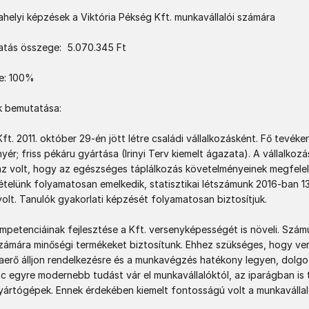
helyi képzések a Viktória Pékség Kft. munkavállalói számára 

ás összege:  5.070.345 Ft 

: 100% 

 bemutatása: 

ft. 2011. október 29-én jött létre családi vállalkozásként. Fő tevé
nyér; friss pékáru gyártása (Irinyi Terv kiemelt ágazata). A vállalkozá
az volt, hogy az egészséges táplálkozás követelményeinek megfelel
vételünk folyamatosan emelkedik, statisztikai létszámunk 2016-ban 1
olt. Tanulók gyakorlati képzését folyamatosan biztosítjuk.  

mpetenciáinak fejlesztése a Kft. versenyképességét is növeli. Szám
zámára minőségi termékeket biztosítunk. Ehhez szükséges, hogy ve
aerő álljon rendelkezésre és a munkavégzés hatékony legyen, dolgo
c egyre modernebb tudást vár el munkavállalóktól, az iparágban is t
yártógépek. Ennek érdekében kiemelt fontosságú volt a munkavállaló