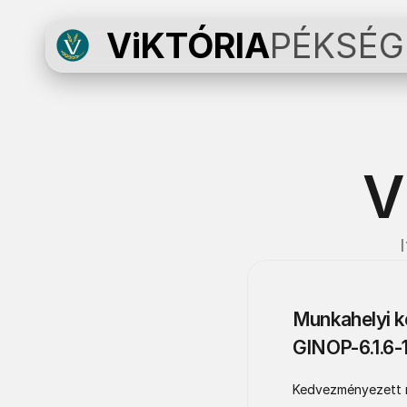
ViKTÓRIA
PÉKSÉG
V
Munkahelyi ké
GINOP-6.1.6-
Kedvezményezett ne