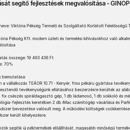
sát segítő fejlesztések megvalósítása - GINOP-
ve: Viktória Pékség Termelő és Szolgáltató Korlátolt Felelősségű T
tória Pékség Kft. modern üzleti és termelési kihívásokhoz való alkal
ósítása

ás összege: ​19 493 436 Ft

: 70%

k bemutatása:

n a vállalkozás TEÁOR 10.71 - Kenyér; friss pékáru gyártása tevékeny
jlesztendő tevékenységünk ellátásához beszerzésre kerültek az alább
b fix csészés spiráldagasztó gép, 1 db ládamosó, 1 db sokkoló és mé
lógia-fejlesztés keretében 2 db iMac számítógép vásárlása és Par
rendszer bevezetése valósult meg. A működési költségek csökkentése
er került kihelyezésre.

zök segítik új péktermékek előállítását, magasabb minőségű terméke