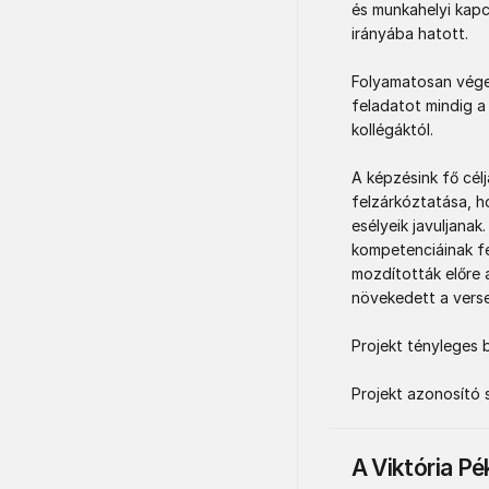
és munkahelyi kapc
irányába hatott. 

Folyamatosan vége
feladatot mindig a 
kollégáktól. 

A képzésink fő cél
felzárkóztatása, h
esélyeik javuljanak
kompetenciáinak fe
mozdították előre 
növekedett a verse
Projekt tényleges b
Projekt azonosító 
A Viktória Pé