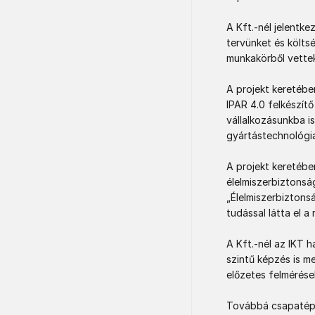
A Kft.-nél jelentke
tervünket és költs
munkakörből vettek 
A projekt keretébe
IPAR 4.0 felkészít
vállalkozásunkba is 
gyártástechnológia
A projekt keretébe
élelmiszerbiztonsá
„Élelmiszerbiztons
tudással látta el a 
A Kft.-nél az IKT 
szintű képzés is me
előzetes felmérések
Továbbá csapatépít