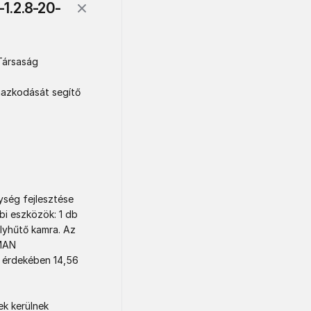
1.2.8-20-
ársaság

mazkodását segítő 
ség fejlesztése 
i eszközök: 1 db 
lyhűtő kamra. Az 
MAN 
 érdekében 14,56 
k kerülnek 