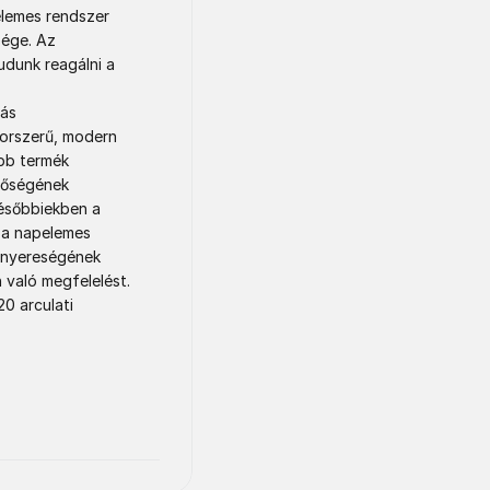
elemes rendszer 
ége. Az 
dunk reagálni a 
ás 
orszerű, modern 
bb termék 
nőségének 
ésőbbiekben a 
 a napelemes 
 nyereségének 
való megfelelést. 
 arculati 