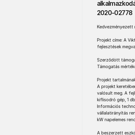
alkalmazkodá
2020-02778
Kedvezményezett ne
Projekt címe: A Vik
fejlesztések megval
Szerződött támogat
Támogatás mértéke
Projekt tartalmána
A projekt keretébe
valósult meg. A fe
kiflisodró gép, 1 d
Információs techno
vállalatirányítás 
kW napelemes rendsz
A beszerzett eszkö