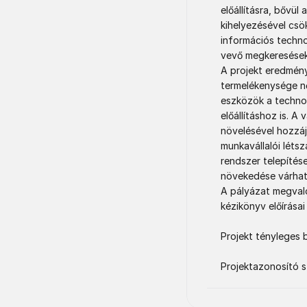
előállításra, bővül
kihelyezésével csök
információs techno
vevő megkeresésekr
A projekt eredmény
termelékenysége nő
eszközök a technol
előállításhoz is. A
növelésével hozzáj
munkavállalói léts
rendszer telepítés
növekedése várható
A pályázat megvaló
kézikönyv előírásai
Projekt tényleges 
Projektazonosító 