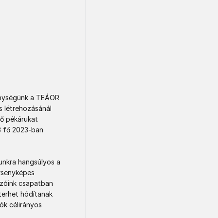
kenységünk a TEÁOR 
s létrehozásánál 
ő pékárukat 
3 fő 2023-ban 
unkra hangsúlyos a 
rsenyképes 
zóink csapatban 
erhet hódítanak 
k célirányos 