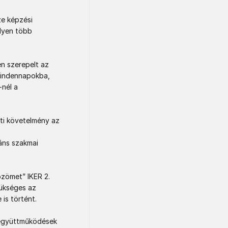
e képzési 
yen több 
n szerepelt az 
indennapokba, 
nél a 
ti követelmény az 
ns szakmai 
zömet” IKER 2. 
ükséges az 
s történt.  

 együttműködések 