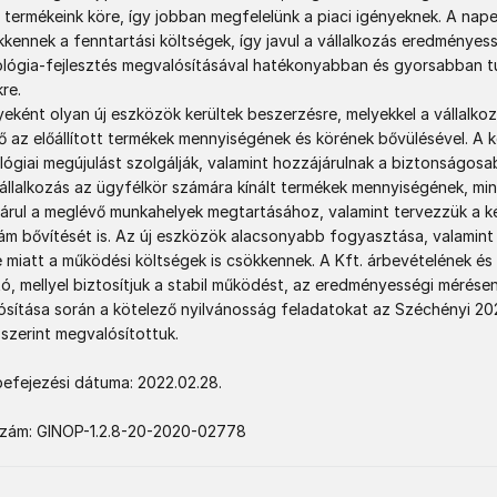
 a termékeink köre, így jobban megfelelünk a piaci igényeknek. A nap
kennek a fenntartási költségek, így javul a vállalkozás eredményess
lógia-fejlesztés megvalósításával hatékonyabban és gyorsabban tu
e.

eként olyan új eszközök kerültek beszerzésre, melyekkel a vállalkoz
 az előállított termékek mennyiségének és körének bővülésével. A k
ógiai megújulást szolgálják, valamint hozzájárulnak a biztonságosa
 vállalkozás az ügyfélkör számára kínált termékek mennyiségének, mi
árul a meglévő munkahelyek megtartásához, valamint tervezzük a k
zám bővítését is. Az új eszközök alacsonyabb fogyasztása, valamint
e miatt a működési költségek is csökkennek. A Kft. árbevételének és
, mellyel biztosítjuk a stabil működést, az eredményességi mérésen 
sítása során a kötelező nyilvánosság feladatokat az Széchényi 2020
 szerint megvalósítottuk.

befejezési dátuma: 2022.02.28.

szám: GINOP-1.2.8-20-2020-02778