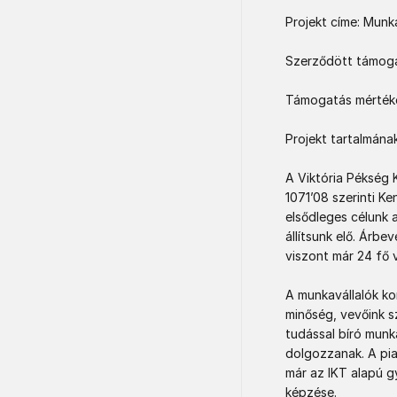
Projekt címe: Munka
Szerződött támogat
Támogatás mértéke
Projekt tartalmának
A Viktória Pékség K
1071’08 szerinti Ke
elsődleges célunk 
állítsunk elő. Árbe
viszont már 24 fő v
A munkavállalók ko
minőség, vevőink s
tudással bíró munk
dolgozzanak. A pia
már az IKT alapú g
képzése.  
