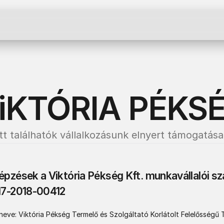
iKTÓRIA PÉKS
Itt találhatók vállalkozásunk elnyert támogatásai
pzések a Viktória Pékség Kft. munkavállalói sz
17-2018-00412
ve: Viktória Pékség Termelő és Szolgáltató Korlátolt Felelősségű T