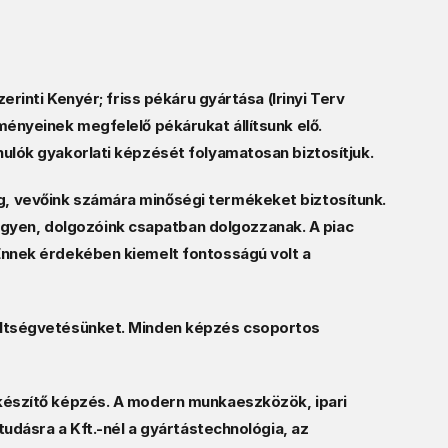
rinti Kenyér; friss pékáru gyártása (Irinyi Terv 
ényeinek megfelelő pékárukat állítsunk elő. 
ulók gyakorlati képzését folyamatosan biztosítjuk.  
, vevőink számára minőségi termékeket biztosítunk. 
yen, dolgozóink csapatban dolgozzanak. A piac 
Ennek érdekében kiemelt fontosságú volt a 
költségvetésünket. Minden képzés csoportos 
lkészítő képzés. A modern munkaeszközök, ipari 
udásra a Kft.-nél a gyártástechnológia, az 