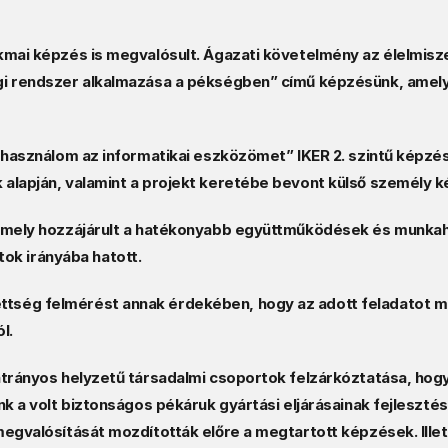
akmai képzés is megvalósult. Ágazati követelmény az élelmis
i rendszer alkalmazása a pékségben” című képzésünk, amely re
 használom az informatikai eszközömet” IKER 2. szintű képzés 
alapján, valamint a projekt keretébe bevont külső személy ké
amely hozzájárult a hatékonyabb együttműködések és munkahel
k irányába hatott. 
tség felmérést annak érdekében, hogy az adott feladatot mi
l. 
hátrányos helyzetű társadalmi csoportok felzárkóztatása, ho
nk a volt biztonságos pékáruk gyártási eljárásainak fejleszté
megvalósítását mozdították előre a megtartott képzések. Ille