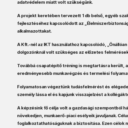
adatvédelem miatt volt szükségünk.  
A projekt keretében tervezett 1 db belső, egyéb sz
fejlesztéséhez kapcsolódott az „Élelmiszerbiztonság
alkalmazottakat.  
A Kft.-nél az IKT használathoz kapcsolódó, „Önállóan
dolgozónknál volt szükséges az előzetes felmérések 
Továbbá csapatépítő tréning is megtartásra került, 
eredményesebb munkavégzés és termelési folyamato
Folyamatosan végeztünk tudásfelmérést és elégedet
személy lássa el és kapjunk visszajelzést a kollégáktó
A képzésink fő célja volt a gazdasági szempontból 
növekedjen, munkaerő-piaci esélyeik javuljanak. Célu
foglalkoztathatóságuknak a biztosítása. Ezen célok 