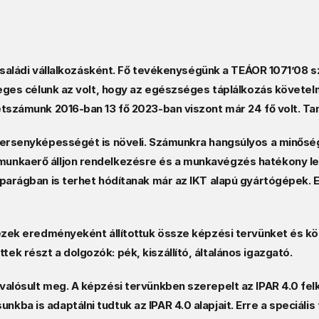
családi vállalkozásként. Fő tevékenységünk a TEÁOR 1071’08 sze
leges célunk az volt, hogy az egészséges táplálkozás követelm
tszámunk 2016-ban 13 fő 2023-ban viszont már 24 fő volt. Tan
versenyképességét is növeli. Számunkra hangsúlyos a minőség
unkaerő álljon rendelkezésre és a munkavégzés hatékony leg
iparágban is terhet hódítanak már az IKT alapú gyártógépek. 
dezek eredményeként állítottuk össze képzési tervünket és 
k részt a dolgozók: pék, kiszállító, általános igazgató.  
valósult meg. A képzési tervünkben szerepelt az IPAR 4.0 fe
a is adaptálni tudtuk az IPAR 4.0 alapjait. Erre a speciális t