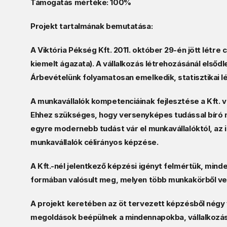
Támogatás mértéke: 100% 
Projekt tartalmának bemutatása: 
A Viktória Pékség Kft. 2011. október 29-én jött létre 
kiemelt ágazata). A vállalkozás létrehozásánál elsőd
Árbevételünk folyamatosan emelkedik, statisztikai lé
A munkavállalók kompetenciáinak fejlesztése a Kft. 
Ehhez szükséges, hogy versenyképes tudással bíró m
egyre modernebb tudást vár el munkavállalóktól, az 
munkavállalók célirányos képzése.  
A Kft.-nél jelentkező képzési igényt felmértük, min
formában valósult meg, melyen több munkakörből vette
A projekt keretében az öt tervezett képzésből négy 
megoldások beépülnek a mindennapokba, vállalkozásunkb