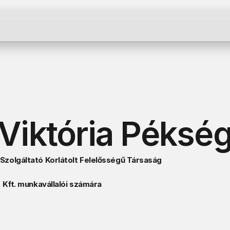
Viktória Péksé
zolgáltató Korlátolt Felelősségű Társaság 
Kft. munkavállalói számára 