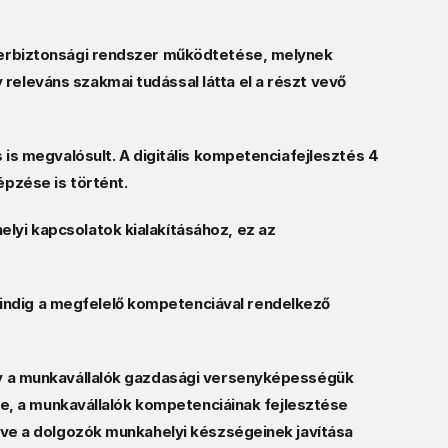
zerbiztonsági rendszer működtetése, melynek 
leváns szakmai tudással látta el a részt vevő 
is megvalósult. A digitális kompetenciafejlesztés 4 
pzése is történt.  
yi kapcsolatok kialakításához, ez az 
ndig a megfelelő kompetenciával rendelkező 
gy a munkavállalók gazdasági versenyképességük 
se, a munkavállalók kompetenciáinak fejlesztése 
tve a dolgozók munkahelyi készségeinek javítása 